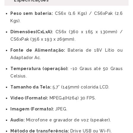
Especificações
Peso sem bateria:
CS6x (1.6 Kgs) / CS6xPak (2.6
Kgs).
Dimensões(CxLxA):
CS6x (360 x 165 x 130mm) /
CS6xPak (356 x 193 x 269mm).
Fonte de Alimentação:
Bateria de 18V Lítio ou
Adaptador Ac.
Temperatura (operação):
-10 Graus até 50 Graus
Celsius.
Tamanho da Tela:
5,7” (145mm) colorida LCD.
Video (Formato):
MPEG4(H264) 30 FPS.
Imagem (Formato):
JPEG.
Audio:
Microfone e gravador de voz (speaker).
Método de transferência:
Drive USB ou Wi-Fi.