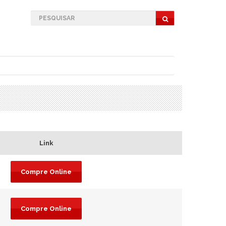
Link
Compre Online
Compre Online