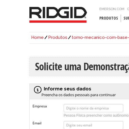
EMERSON.COM
C
PRODUTOS
SU
Home
Produtos
torno-mecanico-com-base-g
Solicite uma Demonstraç
Informe seus dados
1
Preencha os dados pessoais para continuar
Empresa
Pessoa Física preencher como autônomo
Email