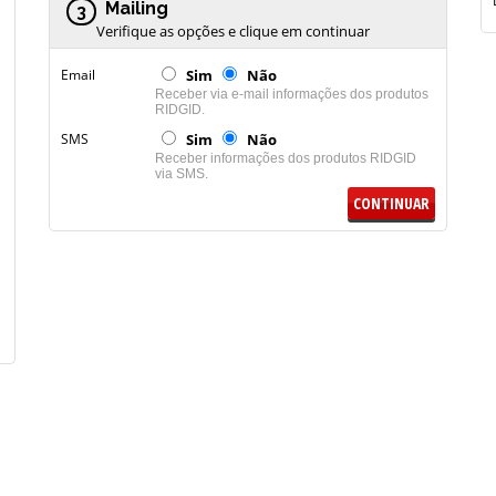
Mailing
3
Verifique as opções e clique em continuar
Email
Sim
Não
Receber via e-mail informações dos produtos
RIDGID.
SMS
Sim
Não
Receber informações dos produtos RIDGID
via SMS.
CONTINUAR