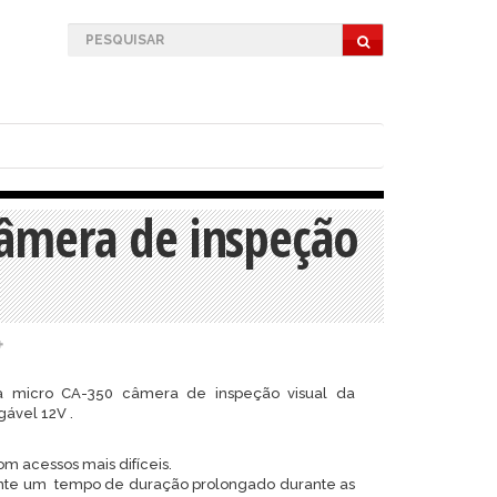
âmera de inspeção
va micro CA-350 câmera de inspeção visual da
ável 12V .
m acessos mais difíceis.
arante um tempo de duração prolongado durante as