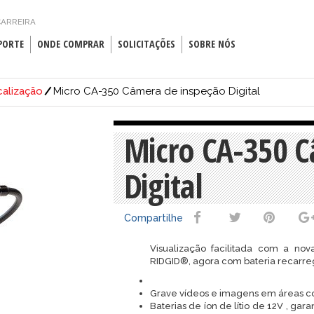
ARREIRA
PORTE
ONDE COMPRAR
SOLICITAÇÕES
SOBRE NÓS
calização
Micro CA-350 Câmera de inspeção Digital
Micro CA-350 C
Digital
Compartilhe
Visualização facilitada com a no
RIDGID®, agora com bateria recarreg
Grave vídeos e imagens em áreas co
Baterias de íon de lítio de 12V , g