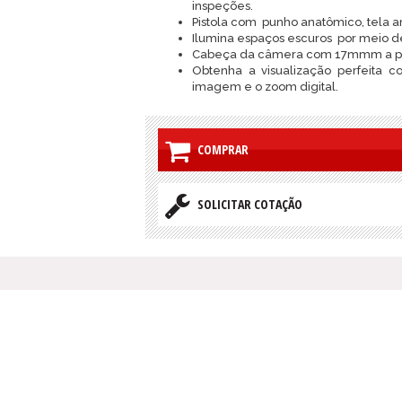
inspeções.
Pistola com punho anatômico, tela am
Ilumina espaços escuros por meio de
Cabeça da câmera com 17mmm a pr
Obtenha a visualização perfeita 
imagem e o zoom digital.
COMPRAR
SOLICITAR COTAÇÃO