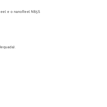
Reel e o nanoReel N85S
dequada).