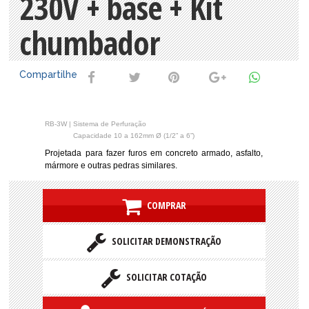
230V + base + Kit
chumbador
Compartilhe
RB-3W | Sistema de Perfuração
RB-3W |
Capacidade 10 a 162mm Ø (1/2” a 6”)
Projetada para fazer furos em concreto armado, asfalto,
mármore e outras pedras similares.
COMPRAR
SOLICITAR DEMONSTRAÇÃO
SOLICITAR COTAÇÃO