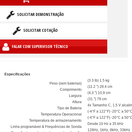
SOLICITAR DEMONSTRAÇÃO
SOLICITAR COTAÇÃO
FALAR COM SUPERVISOR TÉCNICO
Especificações
(3.3 lb) 1.5 kg
Peso (sem baterias)
(11.2 ") 28.4 cm
Comprimento
(4,3 ") 10,9 cm
Largura
(31 ") 79 cm
Altura
4x Tamanho C, 1,5 V alcali
Tipo de Bateria
(-4°F a 122°F) -20°C a 50°
Temperatura Operacional
(-4°F a 122°F) -20°C a 50°
Temperatura de armazenamento
Desde 10 Hz a 35 kHz
Linha programável & Frequências de Sonda
128Hz, 1kHz, 8kHz, 33kHz