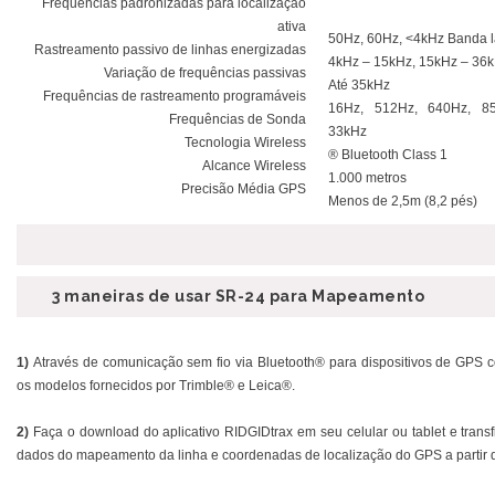
Frequências padronizadas para localização
ativa
50Hz, 60Hz, <4kHz Banda l
Rastreamento passivo de linhas energizadas
4kHz – 15kHz, 15kHz – 36
Variação de frequências passivas
Até 35kHz
Frequências de rastreamento programáveis
16Hz, 512Hz, 640Hz, 85
Frequências de Sonda
33kHz
Tecnologia Wireless
® Bluetooth Class 1
Alcance Wireless
1.000 metros
Precisão Média GPS
Menos de 2,5m (8,2 pés)
3 maneiras de usar SR-24 para Mapeamento
1)
Através de comunicação sem fio via Bluetooth® para dispositivos de GPS co
os modelos fornecidos por Trimble® e Leica®.
2)
Faça o download do aplicativo RIDGIDtrax em seu celular ou tablet e transf
dados do mapeamento da linha e coordenadas de localização do GPS a partir 