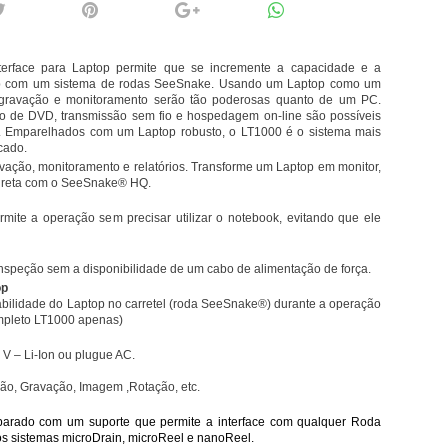
rface para Laptop permite que se incremente a capacidade e a
top com um sistema de rodas SeeSnake. Usando um Laptop como um
 gravação e monitoramento serão tão poderosas quanto de um PC.
ão de DVD, transmissão sem fio e hospedagem on-line são possíveis
. Emparelhados com um Laptop robusto, o LT1000 é o sistema mais
cado.
ravação, monitoramento e relatórios. Transforme um Laptop em monitor,
ireta com o SeeSnake® HQ.
rmite a operação sem precisar utilizar o notebook, evitando que ele
inspeção sem a disponibilidade de um cabo de alimentação de força.
op
tabilidade do Laptop no carretel (roda SeeSnake®) durante a operação
mpleto LT1000 apenas)
 V – Li-Ion ou plugue AC.
ção, Gravação, Imagem ,Rotação, etc.
arado com um suporte que permite a interface com qualquer Roda
os sistemas microDrain, microReel e nanoReel.