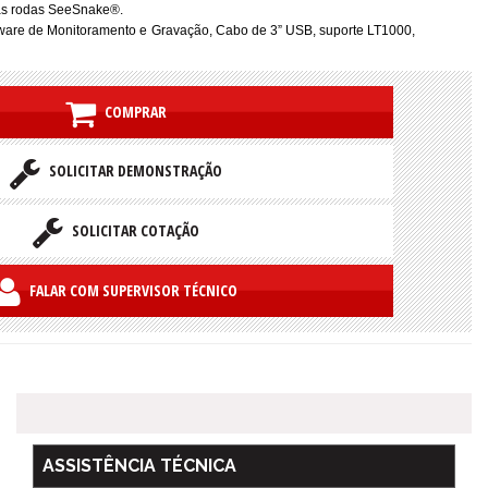
s rodas SeeSnake®.
are de Monitoramento e Gravação, Cabo de 3” USB, suporte LT1000,
COMPRAR
SOLICITAR DEMONSTRAÇÃO
SOLICITAR COTAÇÃO
FALAR COM SUPERVISOR TÉCNICO
ASSISTÊNCIA TÉCNICA